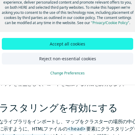
experience, deliver personalized content and promote relevant offers to you,
画面上で近接している2つ以上のポイントを単一の
クラスター
ポ
on both HERE and selected third party websites. To make this happen we’re
asking you to consent to the use of this technology now, including placement of
で、視覚的な乱雑さを軽減し、マップ上の
ノイズポイント
(ど
cookies by third parties as outlined in our cookie policy. The consent settings
い個々のデータポイント) の可視性を維持します。
can be modified at any time in the website. See our
"Privacy/Cookie Policy"
.
チュートリアルの例では、英国ロンドンにある空港を表すサン
用し、クラスターデータセットを作成してマップ上に表示する
Accept all cookies
って説明します。
Reject non-essential cookies
Change Preferences
セクションでは、「
HERE Maps API for Javascriptの使用を開始
マップを基盤として、コードを追加する方法を説明します。
ラスタリングを有効にする
なライブラリをインポートし、マップをクラスターの場所の中
に示すように、HTMLファイルの
要素にクラスタリング
<head>