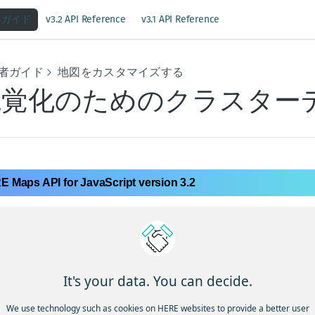
ガイド
v3.2 API Reference
v3.1 API Reference
者ガイド
地図をカスタマイズする
視覚化のためのクラスター
 Maps API for JavaScript version 3.2
プ上に数千ものポイントを持つ大規模なデータセットを表示す
発生することがあります。たとえば、低いズームレベルですべ
ると、パフォーマンスが低下し、レンダリング時間が遅くなる
、地理的に近接しているマーカーが低いズームレベルで重なり
It's your data. You can decide.
まうことで、マップの読みやすさが低下する場合もあります。
We use technology such as cookies on HERE websites to provide a better user
らの課題に対処するには、クラスタリングの使用を検討します