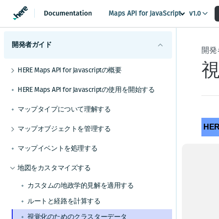
Maps API for JavaScript
v1.0
開発者ガイド
開発
HERE Maps API for Javascriptの概要
サポートされているブラウザーとプラットフォ
HERE Maps API for Javascriptの使用を開始する
ーム
使用可能なAPIモジュール
マップタイプについて理解する
HERE Maps API for JavaScriptの各バージョンを
確認する
HERE
マップオブジェクトを管理する
マーカーを追加する
マップイベントを処理する
マッ
ジオシェイプを使用する
題が
地図をカスタマイズする
カスタムオーバーレイを表示する
され
カスタムの地政学的見解を適用する
また
てし
ルートと経路を計算する
視覚化のためのクラスターデータ
これ