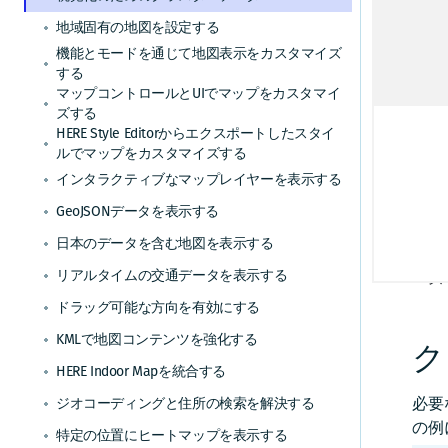
は、
地域固有の地図を設定する
こと
機能とモードを通じて地図表示をカスタマイズ
さな
する
マップコントロールとUIでマップをカスタマイ
この
ズする
を使
HERE Style Editorからエクスポートしたスタイ
ルでマップをカスタマイズする
を追
インタラクティブなマップレイヤーを表示する
GeoJSONデータを表示する
注
日本のデータを含む地図を表示する
次の
リアルタイムの交通データを表示する
ース
ドラッグ可能な方向を有効にする
KMLで地図コンテンツを強化する
ク
HERE Indoor Mapを統合する
必要
ジオコーディングと住所の検索を解決する
の例
特定の位置にヒートマップを表示する