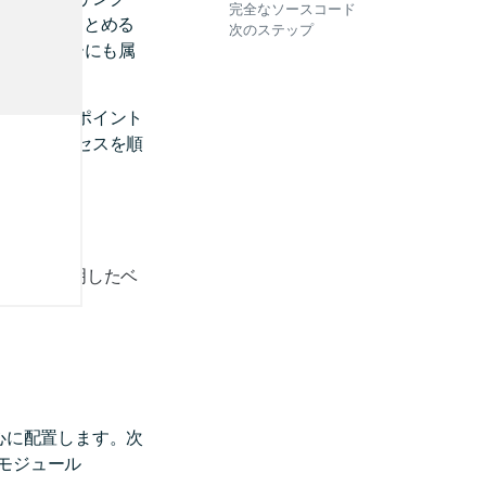
完全なソースコード
イントにまとめる
次のステップ
のクラスターにも属
プルデータポイント
までのプロセスを順
する
」で説明したベ
心に配置します。次
モジュール