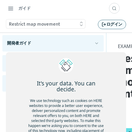
ガイド
Restrict map movement
ログイン
開発者ガイド
EXAM
Re
HERE Maps API for Javascriptの概要
サポートされているブラウザーとプラットフォ
リリースノート
t 
HERE Maps API for Javascriptの使用を開始する
ーム
変更
使用可能なAPIモジュール
m
マップタイプについて理解する
It's your data. You can
Examples (英語)
HERE Maps API for JavaScriptの各バージョンを
機能と動作の変更
概要
decide.
en
確認する
マップオブジェクトを管理する
APIの変更
ハイライト
Adding an Overlay to the Map
マーカーを追加する
We use technology such as cookies on HERE
マップイベントを処理する
既知の問題
websites to provide a better user experience,
ジオシェイプを使用する
Animated markers
deliver personalized content and promote
解決済みの問題
地図をカスタマイズする
relevant offers to you, on both HERE and
カスタムオーバーレイを表示する
selected third party websites. To make this
Calculate a location from a mouse click
制限と回避策
カスタムの地政学的見解を適用する
happen we’re asking you to consent to the use
フレームワークと統合する
of this technology now, including placement of