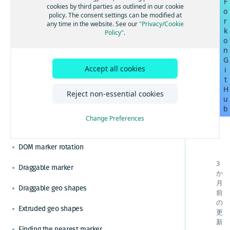
F
ルートと経路を計算する
Changing from the metric system
Angularを使用してHERE Mapsを構築する
cookies by third parties as outlined in our cookie
o
ベストプラクティスと高度なヒント
policy. The consent settings can be modified at
視覚化のためのクラスターデータ
r
Reactを使用してHERE Mapsを構築する
効率的なマップレンダリングのためのベストプ
Circle on a map
any time in the website. See our
"Privacy/Cookie
k
チュートリアル
Policy"
.
ラクティスを適用する
地域固有の地図を設定する
Vue.jsを使用してHERE Mapsを構築する
o
カスタムのドメイン名とサービスパスを設定す
GoogleからHERE Maps API for JavaScriptに切り
Context menu
機能とモードを通じて地図表示をカスタマイズ
n
る
替える
TypeScriptを使用してHERE Mapsを構築する
する
G
GoogleからHERE Maps API for JavaScriptジオコ
Display an indoor map
マップコントロールとUIでマップをカスタマイ
HERE Maps API for Javascriptをバンドルしてパ
Accept all cookies
i
ーディングに切り替える
ズする
フォーマンスを最適化する
t
GoogleからHERE Maps API for JavaScriptルート
HERE Maps API for JavascriptとWebpackおよ
Display GeoJSON data
HERE Style Editorからエクスポートしたスタイ
H
Reject non-essential cookies
検索に切り替える
びRollupをバンドルする
u
ルでマップをカスタマイズする
HERE Maps API for JavascriptとViteをバンド
Display KML data
b
インタラクティブなマップレイヤーを表示する
ルする
Change Preferences
DOM marker
GeoJSONデータを表示する
日本のデータを含む地図を表示する
DOM marker rotation
リアルタイムの交通データを表示する
3
Draggable marker
か
ドラッグ可能な方向を有効にする
月
Draggable geo shapes
前
KMLで地図コンテンツを強化する
の
Extruded geo shapes
HERE Indoor Mapを統合する
更
新
ジオコーディングと住所の検索を解決する
Finding the nearest marker