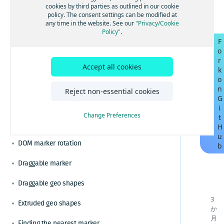
ルートと経路を計算する
Changing from the metric system
Angularを使用してHERE Mapsを構築する
cookies by third parties as outlined in our cookie
ベストプラクティスと高度なヒント
policy. The consent settings can be modified at
視覚化のためのクラスターデータ
Reactを使用してHERE Mapsを構築する
効率的なマップレンダリングのためのベストプ
Circle on a map
any time in the website. See our
"Privacy/Cookie
チュートリアル
Policy"
.
ラクティスを適用する
地域固有の地図を設定する
Vue.jsを使用してHERE Mapsを構築する
F
カスタムのドメイン名とサービスパスを設定す
GoogleからHERE Maps API for JavaScriptに切り
Context menu
機能とモードを通じて地図表示をカスタマイズ
o
る
替える
TypeScriptを使用してHERE Mapsを構築する
する
r
GoogleからHERE Maps API for JavaScriptジオコ
Display an indoor map
マップコントロールとUIでマップをカスタマイ
HERE Maps API for Javascriptをバンドルしてパ
Accept all cookies
k
ーディングに切り替える
ズする
フォーマンスを最適化する
o
GoogleからHERE Maps API for JavaScriptルート
HERE Maps API for JavascriptとWebpackおよ
Display GeoJSON data
HERE Style Editorからエクスポートしたスタイ
n
Reject non-essential cookies
検索に切り替える
びRollupをバンドルする
ルでマップをカスタマイズする
G
HERE Maps API for JavascriptとViteをバンド
Display KML data
i
インタラクティブなマップレイヤーを表示する
ルする
Change Preferences
t
DOM marker
GeoJSONデータを表示する
H
u
日本のデータを含む地図を表示する
DOM marker rotation
b
リアルタイムの交通データを表示する
Draggable marker
ドラッグ可能な方向を有効にする
Draggable geo shapes
KMLで地図コンテンツを強化する
3
Extruded geo shapes
HERE Indoor Mapを統合する
か
月
ジオコーディングと住所の検索を解決する
Finding the nearest marker