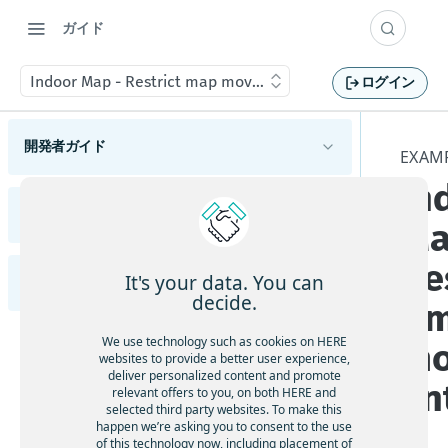
ガイド
Indoor Map - Restrict map movement
ログイン
開発者ガイド
EXAM
In
HERE Maps API for Javascriptの概要
サポートされているブラウザーとプラットフォ
リリースノート
Ma
HERE Maps API for Javascriptの使用を開始する
ーム
変更
使用可能なAPIモジュール
Re
マップタイプについて理解する
It's your data. You can
Examples (英語)
HERE Maps API for JavaScriptの各バージョンを
機能と動作の変更
概要
decide.
t 
確認する
マップオブジェクトを管理する
APIの変更
ハイライト
Adding an Overlay to the Map
マーカーを追加する
We use technology such as cookies on HERE
m
マップイベントを処理する
既知の問題
websites to provide a better user experience,
ジオシェイプを使用する
Animated markers
deliver personalized content and promote
解決済みの問題
en
地図をカスタマイズする
relevant offers to you, on both HERE and
カスタムオーバーレイを表示する
selected third party websites. To make this
Calculate a location from a mouse click
制限と回避策
カスタムの地政学的見解を適用する
happen we’re asking you to consent to the use
フレームワークと統合する
of this technology now, including placement of