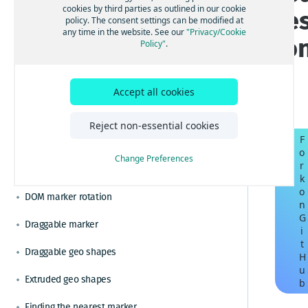
ルートと経路を計算する
Changing from the metric system
Angularを使用してHERE Mapsを構築する
cookies by third parties as outlined in our cookie
res
ベストプラクティスと高度なヒント
policy. The consent settings can be modified at
視覚化のためのクラスターデータ
Reactを使用してHERE Mapsを構築する
効率的なマップレンダリングのためのベストプ
Circle on a map
any time in the website. See our
"Privacy/Cookie
io
チュートリアル
Policy"
.
ラクティスを適用する
地域固有の地図を設定する
Vue.jsを使用してHERE Mapsを構築する
カスタムのドメイン名とサービスパスを設定す
GoogleからHERE Maps API for JavaScriptに切り
Context menu
機能とモードを通じて地図表示をカスタマイズ
る
替える
TypeScriptを使用してHERE Mapsを構築する
する
GoogleからHERE Maps API for JavaScriptジオコ
Display an indoor map
マップコントロールとUIでマップをカスタマイ
HERE Maps API for Javascriptをバンドルしてパ
Accept all cookies
ーディングに切り替える
ズする
フォーマンスを最適化する
GoogleからHERE Maps API for JavaScriptルート
HERE Maps API for JavascriptとWebpackおよ
Display GeoJSON data
HERE Style Editorからエクスポートしたスタイ
Reject non-essential cookies
検索に切り替える
びRollupをバンドルする
ルでマップをカスタマイズする
F
HERE Maps API for JavascriptとViteをバンド
Display KML data
インタラクティブなマップレイヤーを表示する
o
ルする
Change Preferences
r
DOM marker
GeoJSONデータを表示する
k
o
日本のデータを含む地図を表示する
DOM marker rotation
n
リアルタイムの交通データを表示する
G
Draggable marker
i
ドラッグ可能な方向を有効にする
t
Draggable geo shapes
H
KMLで地図コンテンツを強化する
u
Extruded geo shapes
HERE Indoor Mapを統合する
b
ジオコーディングと住所の検索を解決する
Finding the nearest marker