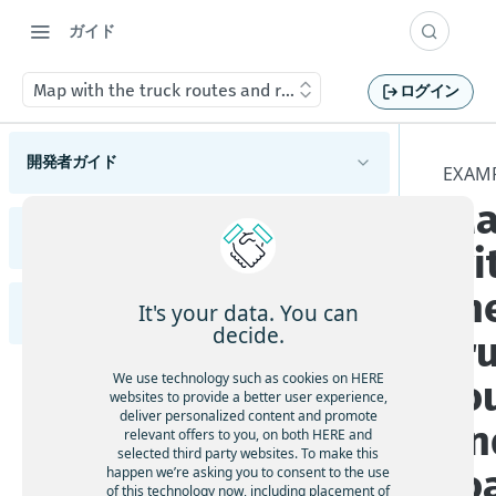
ガイド
Map with the truck routes and road restrictions
ログイン
開発者ガイド
EXAM
M
HERE Maps API for Javascriptの概要
サポートされているブラウザーとプラットフォ
リリースノート
wi
HERE Maps API for Javascriptの使用を開始する
ーム
変更
使用可能なAPIモジュール
th
マップタイプについて理解する
It's your data. You can
Examples (英語)
HERE Maps API for JavaScriptの各バージョンを
機能と動作の変更
概要
decide.
tr
確認する
マップオブジェクトを管理する
APIの変更
ハイライト
Adding an Overlay to the Map
マーカーを追加する
We use technology such as cookies on HERE
ro
マップイベントを処理する
既知の問題
websites to provide a better user experience,
ジオシェイプを使用する
Animated markers
deliver personalized content and promote
解決済みの問題
an
地図をカスタマイズする
relevant offers to you, on both HERE and
カスタムオーバーレイを表示する
selected third party websites. To make this
Calculate a location from a mouse click
制限と回避策
カスタムの地政学的見解を適用する
ro
happen we’re asking you to consent to the use
フレームワークと統合する
of this technology now, including placement of