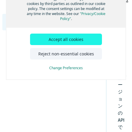
ルートと経路を計算する
Angularを使用してHERE Mapsを構築する
cookies by third parties as outlined in our cookie
概要
ベストプラクティスと高度なヒント
policy. The consent settings can be modified at
視覚化のためのクラスターデータ
Reactを使用してHERE Mapsを構築する
効率的なマップレンダリングのためのベストプ
ハイライト
any time in the website. See our
"Privacy/Cookie
チュートリアル
Policy"
.
ラクティスを適用する
地域固有の地図を設定する
Examples (英語)
Vue.jsを使用してHERE Mapsを構築する
カスタムのドメイン名とサービスパスを設定す
GoogleからHERE Maps API for JavaScriptに切り
次
機能とモードを通じて地図表示をカスタマイズ
る
替える
TypeScriptを使用してHERE Mapsを構築する
する
の
Adding an Overlay to the Map
GoogleからHERE Maps API for JavaScriptジオコ
マップコントロールとUIでマップをカスタマイ
HERE Maps API for Javascriptをバンドルしてパ
Accept all cookies
表
ーディングに切り替える
ズする
フォーマンスを最適化する
Animated markers
は
GoogleからHERE Maps API for JavaScriptルート
HERE Maps API for JavascriptとWebpackおよ
HERE Style Editorからエクスポートしたスタイ
Reject non-essential cookies
検索に切り替える
びRollupをバンドルする
3.
ルでマップをカスタマイズする
Calculate a location from a mouse click
HERE Maps API for JavascriptとViteをバンド
2.
インタラクティブなマップレイヤーを表示する
ルする
Change Preferences
Changing from the metric system
5.
GeoJSONデータを表示する
バ
0
Circle on a map
日本のデータを含む地図を表示する
ー
ジ
リアルタイムの交通データを表示する
Context menu
ョ
ドラッグ可能な方向を有効にする
Display an indoor map
ン
KMLで地図コンテンツを強化する
の
Display GeoJSON data
API
HERE Indoor Mapを統合する
で
Display KML data
ジオコーディングと住所の検索を解決する