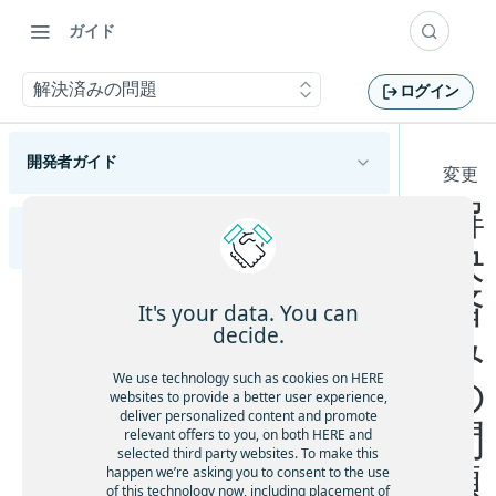
ガイド
解決済みの問題
ログイン
開発者ガイド
変更
解
HERE Maps API for Javascriptの概要
サポートされているブラウザーとプラットフォ
リリースノート
決
HERE Maps API for Javascriptの使用を開始する
ーム
使用可能なAPIモジュール
済
変更
マップタイプについて理解する
It's your data. You can
HERE Maps API for JavaScriptの各バージョンを
decide.
機能と動作の変更
み
確認する
マップオブジェクトを管理する
APIの変更
マーカーを追加する
We use technology such as cookies on HERE
の
マップイベントを処理する
websites to provide a better user experience,
既知の問題
ジオシェイプを使用する
deliver personalized content and promote
問
地図をカスタマイズする
relevant offers to you, on both HERE and
解決済みの問題
カスタムオーバーレイを表示する
selected third party websites. To make this
カスタムの地政学的見解を適用する
題
happen we’re asking you to consent to the use
フレームワークと統合する
制限と回避策
of this technology now, including placement of