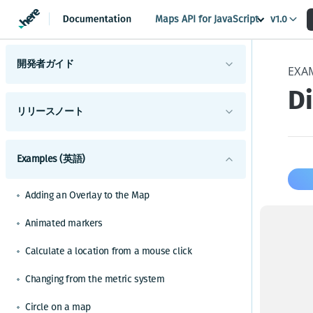
Maps API for JavaScript
v1.0
開発者ガイド
EXA
D
HERE Maps API for Javascriptの概要
サポートされているブラウザーとプラットフォ
リリースノート
HERE Maps API for Javascriptの使用を開始する
ーム
変更
使用可能なAPIモジュール
マップタイプについて理解する
Examples (英語)
HERE Maps API for JavaScriptの各バージョンを
機能と動作の変更
概要
確認する
マップオブジェクトを管理する
APIの変更
ハイライト
Adding an Overlay to the Map
マーカーを追加する
マップイベントを処理する
既知の問題
ジオシェイプを使用する
Animated markers
解決済みの問題
地図をカスタマイズする
3
カスタムオーバーレイを表示する
Calculate a location from a mouse click
制限と回避策
カスタムの地政学的見解を適用する
フレームワークと統合する
ルートと経路を計算する
Changing from the metric system
Angularを使用してHERE Mapsを構築する
C
ベストプラクティスと高度なヒント
視覚化のためのクラスターデータ
Reactを使用してHERE Mapsを構築する
効率的なマップレンダリングのためのベストプ
Circle on a map