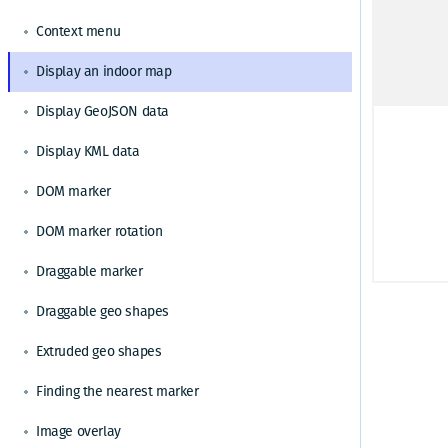
チュートリアル
ラクティスを適用する
地域固有の地図を設定する
Vue.jsを使用してHERE Mapsを構築する
カスタムのドメイン名とサービスパスを設定す
GoogleからHERE Maps API for JavaScriptに切り
Context menu
機能とモードを通じて地図表示をカスタマイズ
る
替える
TypeScriptを使用してHERE Mapsを構築する
する
GoogleからHERE Maps API for JavaScriptジオコ
Display an indoor map
マップコントロールとUIでマップをカスタマイ
HERE Maps API for Javascriptをバンドルしてパ
ーディングに切り替える
ズする
フォーマンスを最適化する
GoogleからHERE Maps API for JavaScriptルート
HERE Maps API for JavascriptとWebpackおよ
Display GeoJSON data
HERE Style Editorからエクスポートしたスタイ
検索に切り替える
びRollupをバンドルする
ルでマップをカスタマイズする
HERE Maps API for JavascriptとViteをバンド
Display KML data
インタラクティブなマップレイヤーを表示する
ルする
DOM marker
GeoJSONデータを表示する
日本のデータを含む地図を表示する
DOM marker rotation
リアルタイムの交通データを表示する
Draggable marker
ドラッグ可能な方向を有効にする
Draggable geo shapes
KMLで地図コンテンツを強化する
Extruded geo shapes
HERE Indoor Mapを統合する
ジオコーディングと住所の検索を解決する
Finding the nearest marker
特定の位置にヒートマップを表示する
Image overlay
ジオフェンシングを通じて特定のエリアに基づ