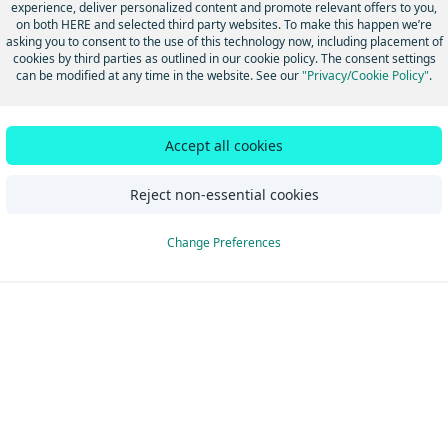
experience, deliver personalized content and promote relevant offers to you,
on both HERE and selected third party websites. To make this happen we’re
asking you to consent to the use of this technology now, including placement of
このページは役に立ちましたか？
はい
いいえ
cookies by third parties as outlined in our cookie policy. The consent settings
can be modified at any time in the website. See our
"Privacy/Cookie Policy"
.
Accept all cookies
Reject non-essential cookies
Change Preferences