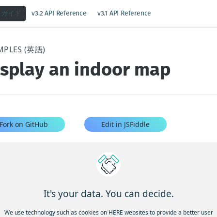
ガイド
v3.2 API Reference
v3.1 API Reference
MPLES (英語)
isplay an indoor map
Fork on GitHub
Edit in JSFiddle
 か月前の更新
It's your data. You can decide.
ontext menu
Displa
We use technology such as cookies on HERE websites to provide a better user