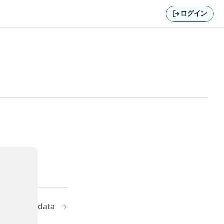
ログイン
y GeoJSON data