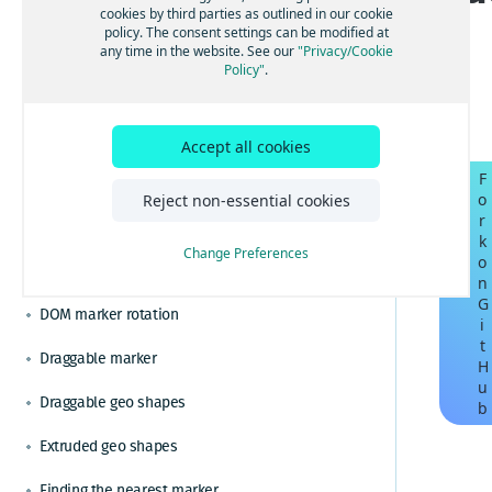
ルートと経路を計算する
Changing from the metric system
Angularを使用してHERE Mapsを構築する
cookies by third parties as outlined in our cookie
s
ベストプラクティスと高度なヒント
policy. The consent settings can be modified at
視覚化のためのクラスターデータ
Reactを使用してHERE Mapsを構築する
効率的なマップレンダリングのためのベストプ
Circle on a map
any time in the website. See our
"Privacy/Cookie
チュートリアル
Policy"
.
ラクティスを適用する
地域固有の地図を設定する
Vue.jsを使用してHERE Mapsを構築する
カスタムのドメイン名とサービスパスを設定す
GoogleからHERE Maps API for JavaScriptに切り
Context menu
機能とモードを通じて地図表示をカスタマイズ
る
替える
TypeScriptを使用してHERE Mapsを構築する
する
GoogleからHERE Maps API for JavaScriptジオコ
Display an indoor map
マップコントロールとUIでマップをカスタマイ
HERE Maps API for Javascriptをバンドルしてパ
Accept all cookies
ーディングに切り替える
ズする
フォーマンスを最適化する
F
GoogleからHERE Maps API for JavaScriptルート
HERE Maps API for JavascriptとWebpackおよ
Display GeoJSON data
HERE Style Editorからエクスポートしたスタイ
o
Reject non-essential cookies
検索に切り替える
びRollupをバンドルする
ルでマップをカスタマイズする
r
HERE Maps API for JavascriptとViteをバンド
Display KML data
インタラクティブなマップレイヤーを表示する
k
ルする
Change Preferences
o
DOM marker
GeoJSONデータを表示する
n
G
日本のデータを含む地図を表示する
DOM marker rotation
i
t
リアルタイムの交通データを表示する
Draggable marker
H
ドラッグ可能な方向を有効にする
u
Draggable geo shapes
b
KMLで地図コンテンツを強化する
Extruded geo shapes
HERE Indoor Mapを統合する
ジオコーディングと住所の検索を解決する
Finding the nearest marker