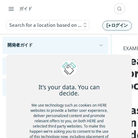
ガイド
Search for a location based on an address
ログイン
開発者ガイド
EXAM
Se
HERE Maps API for Javascriptの概要
サポートされているブラウザーとプラットフォ
リリースノート
fo
HERE Maps API for Javascriptの使用を開始する
ーム
変更
使用可能なAPIモジュール
lo
マップタイプについて理解する
It's your data. You can
Examples (英語)
HERE Maps API for JavaScriptの各バージョンを
機能と動作の変更
概要
decide.
n
確認する
マップオブジェクトを管理する
APIの変更
ハイライト
Adding an Overlay to the Map
マーカーを追加する
We use technology such as cookies on HERE
ba
マップイベントを処理する
既知の問題
websites to provide a better user experience,
ジオシェイプを使用する
Animated markers
deliver personalized content and promote
解決済みの問題
on
地図をカスタマイズする
relevant offers to you, on both HERE and
カスタムオーバーレイを表示する
selected third party websites. To make this
Calculate a location from a mouse click
制限と回避策
カスタムの地政学的見解を適用する
ad
happen we’re asking you to consent to the use
フレームワークと統合する
of this technology now, including placement of